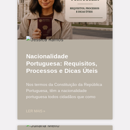
Nacionalidade
Portuguesa: Requisitos,
Processos e Dicas Úteis
Nos termos da Constituição da República
Portuguesa, têm a nacionalidade
portuguesa todos cidadãos que como
LER MAIS »