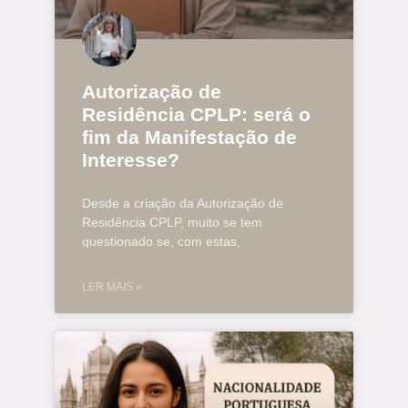
Autorização de
Residência CPLP: será o
fim da Manifestação de
Interesse?
Desde a criação da Autorização de
Residência CPLP, muito se tem
questionado se, com estas,
LER MAIS »